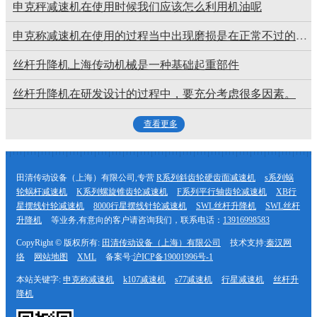
申克秤减速机在使用时候我们应该怎么利用机油呢
RV蜗轮蜗杆减速机
申克称减速机在使用的过程当中出现磨损是在正常不过的一件事了
JZQ减速机
丝杆升降机上海传动机械是一种基础起重部件
新分类
丝杆升降机在研发设计的过程中，要充分考虑很多因素。
查看更多
田清传动设备（上海）有限公司,专营
R系列斜齿轮硬齿面减速机
s系列蜗
轮蜗杆减速机
K系列螺旋锥齿轮减速机
F系列平行轴齿轮减速机
XB行
星摆线针轮减速机
8000行星摆线针轮减速机
SWL丝杆升降机
SWL丝杆
升降机
等业务,有意向的客户请咨询我们，联系电话：
13916998583
CopyRight © 版权所有:
田清传动设备（上海）有限公司
技术支持:
秦汉网
络
网站地图
XML
备案号:
沪ICP备19001996号-1
本站关键字:
申克称减速机
k107减速机
s77减速机
行星减速机
丝杆升
降机