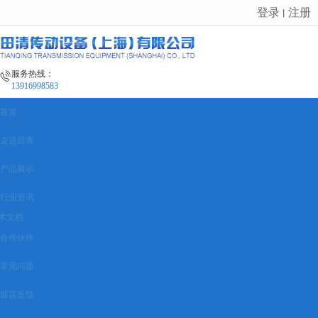
登录
注册
丨
很遗憾，因您的浏览器版本过低导致无法获得最佳浏览体验，推荐下载安装谷歌浏览器！
服务热线：
13916998583
首页
走进田青
产品展示
行业资讯
术文档
合作伙伴
常见问题
留言反馈