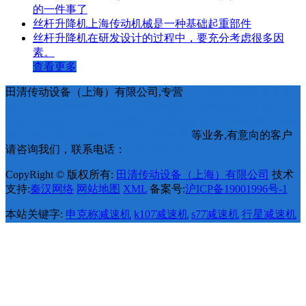
的一件事了
丝杆升降机上海传动机械是一种基础起重部件
丝杆升降机在研发设计的过程中，要充分考虑很多因
素。
查看更多
田清传动设备（上海）有限公司,专营
R系列斜齿轮硬齿面减
速机
s系列蜗轮蜗杆减速机
K系列螺旋锥齿轮减速机
F系列平
行轴齿轮减速机
XB行星摆线针轮减速机
8000行星摆线针轮减
速机
SWL丝杆升降机
SWL丝杆升降机
等业务,有意向的客户
请咨询我们，联系电话：
13916998583
CopyRight © 版权所有:
田清传动设备（上海）有限公司
技术
支持:
秦汉网络
网站地图
XML
备案号:
沪ICP备19001996号-1
本站关键字:
申克称减速机
k107减速机
s77减速机
行星减速机
丝杆升降机